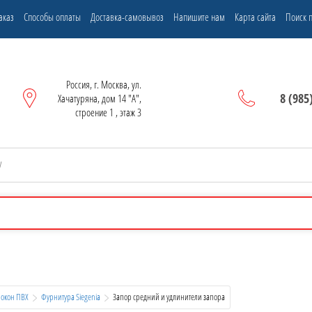
аказ
Способы оплаты
Доставка-самовывоз
Напишите нам
Карта сайта
Поиск п
Россия, г. Москва, ул.
8 (985
Хачатуряна, дом 14 "А",
строение 1 , этаж 3
 окон ПВХ
Фурнитура Siegenia
  Запор средний и удлинители запора