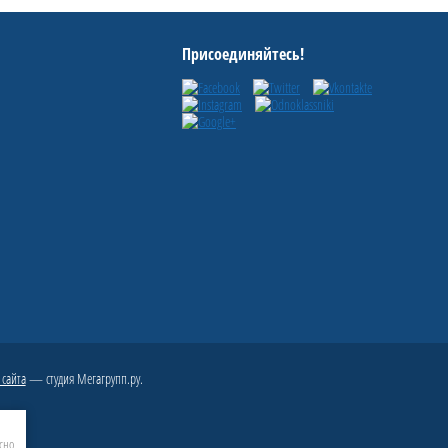
Присоединяйтесь!
 сайта
— студия Мегагрупп.ру.
сно