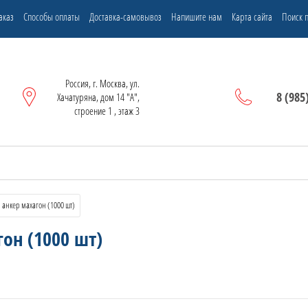
аказ
Способы оплаты
Доставка-самовывоз
Напишите нам
Карта сайта
Поиск п
Россия, г. Москва, ул.
8 (985
Хачатуряна, дом 14 "А",
строение 1 , этаж 3
 анкер махагон (1000 шт)
он (1000 шт)