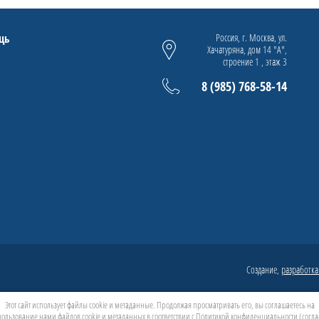
щь
Россия, г. Москва, ул.
Хачатуряна, дом 14 "А",
строение 1 , этаж 3
8 (985) 768-58-14
Создание,
разработка
Этот сайт использует файлы cookie и метаданные. Продолжая просматривать его, вы соглашаетесь на
ользование нами файлов cookie и метаданных в соответствии с
Политикой конфиденциальности
(согла