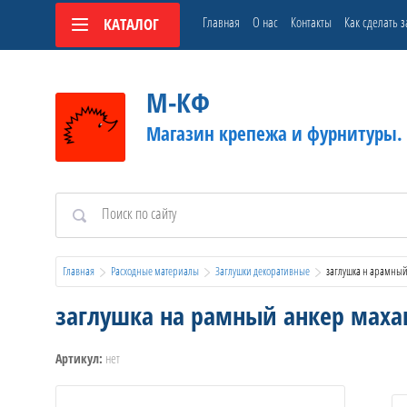
Главная
О нас
Контакты
Как сделать з
КАТАЛОГ
М-КФ
Магазин крепежа и фурнитуры.
Главная
Расходные материалы
Заглушки декоративные
  заглушка н арамный
заглушка на рамный анкер махаг
нет
Артикул: