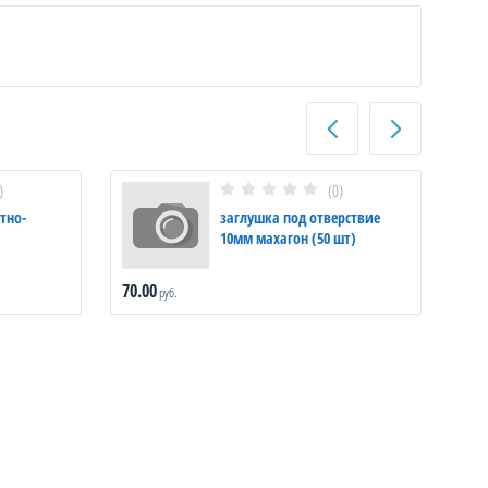
)
(0)
тно-
заглушка под отверствие
10мм махагон (50 шт)
70.00
495
руб.