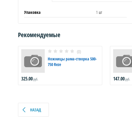
Упаковка
1 шт
Рекомендуемые
(0)
 8мм
Ножницы рама-створка 500-
750 Reze
325.00
147.00
руб.
руб.
НАЗАД