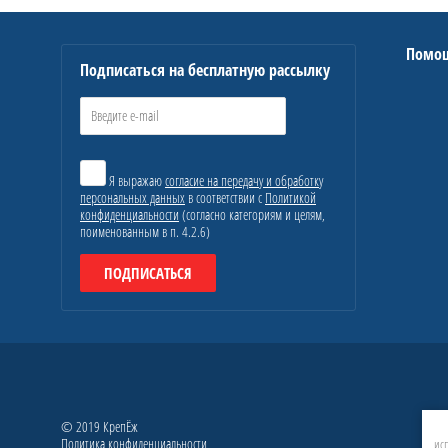
Помо
Подписаться на бесплатную рассылку
Я выражаю
согласие на передачу и обработку
персональных данных
в соответствии с
Политикой
конфиденциальности
(согласно категориям и целям,
поименованным в п. 4.2.6)
ПОДПИСАТЬСЯ
© 2019 КрепЁж
Политика конфиденциальности
исп