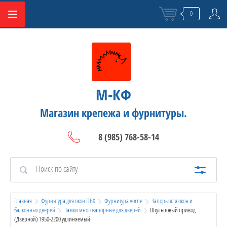
0
М-КФ
Магазин крепежа и фурнитуры.
8 (985) 768-58-14
Главная
Фурнитура для окон ПВХ
Фурнитура Vorne
Запоры для окон и 
балконных дверей
Замки многозапорные для дверей
  Штульповый привод 
(Дверной) 1950-2200 удлиняемый