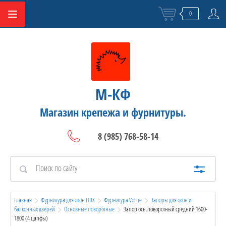
0
М-КФ
Магазин крепежа и фурнитуры.
8 (985) 768-58-14
Главная
Фурнитура для окон ПВХ
Фурнитура Vorne
Запоры для окон и 
балконных дверей
Основные поворотные
  Запор осн.поворотный средний 1600-
1800 (4 цапфы)