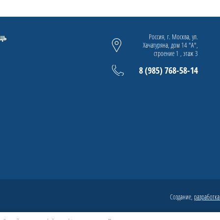
щь
Россия, г. Москва, ул.
Хачатуряна, дом 14 "А",
строение 1 , этаж 3
8 (985) 768-58-14
Создание,
разработка