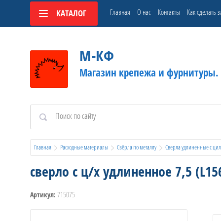
Главная
О нас
Контакты
Как сделать з
КАТАЛОГ
М-КФ
Магазин крепежа и фурнитуры.
Главная
Расходные материалы
Свёрла по металлу
Сверла удлиненные с цил
сверло с ц/х удлиненное 7,5 (L1
715075
Артикул: