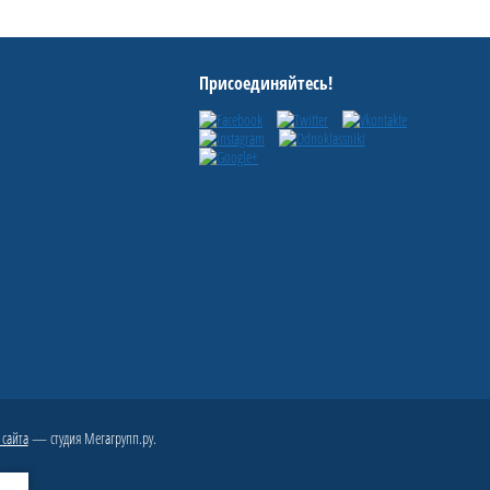
Присоединяйтесь!
 сайта
— студия Мегагрупп.ру.