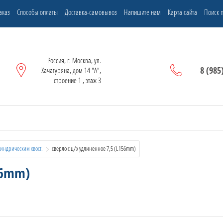
аказ
Способы оплаты
Доставка-самовывоз
Напишите нам
Карта сайта
Поиск п
Россия, г. Москва, ул.
8 (985
Хачатуряна, дом 14 "А",
строение 1 , этаж 3
индрическим хвост.
  сверло с ц/х удлиненное 7,5 (L156mm)
56mm)